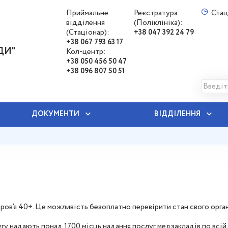
Приймальне
Реєстратура
Стац
відділення
(Поліклініка):
(Стаціонар):
+38 047 392 24 79
+38 067 793 63 17
ДИ"
Кол-центр:
+38 050 456 50 47
+38 096 807 50 51
ДОКУМЕНТИ
ВІДДІЛЕННЯ
оров’я 40+. Це можливість безоплатно перевірити стан свого орган
гу надають понад 1700 місць надання послуг медзакладів по всій к