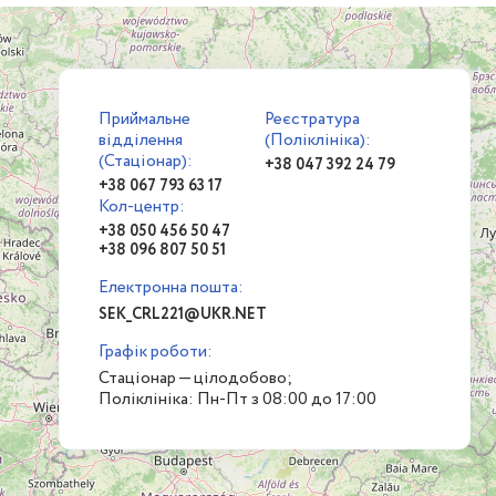
Приймальне
Реєстратура
відділення
(Поліклініка):
(Стаціонар):
+38 047 392 24 79
+38 067 793 63 17
Кол-центр:
+38 050 456 50 47
+38 096 807 50 51
Електронна пошта:
SEK_CRL221@UKR.NET
Графік роботи:
Стаціонар — цілодобово;
Поліклініка: Пн-Пт з 08:00 до 17:00