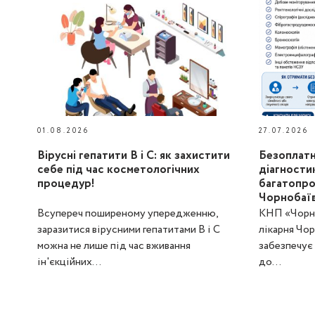
01.08.2026
27.07.2026
Вірусні гепатити В і С: як захистити
Безоплатн
себе під час косметологічних
діагности
процедур!
багатопро
Чорнобаїв
Всупереч поширеному упередженню,
КНП «Чорно
заразитися вірусними гепатитами В і С
лікарня Чо
можна не лише під час вживання
забезпечує
ін'єкційних...
до...