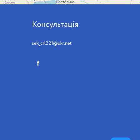
Консультація
sek_crl221@ukr.net