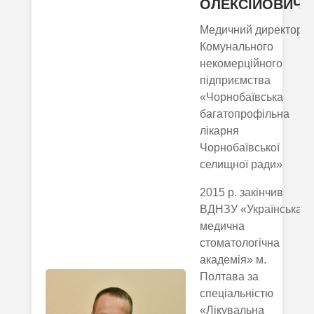
ОЛЕКСІЙОВИЧ
Медичний директор
Комунального
некомерційного
підприємства
«Чорнобаївська
багатопрофільна
лікарня
Чорнобаївської
селищної ради»
2015 р. закінчив
ВДНЗУ «Українська
медична
стоматологічна
академія» м.
Полтава за
спеціальністю
«Лікувальна