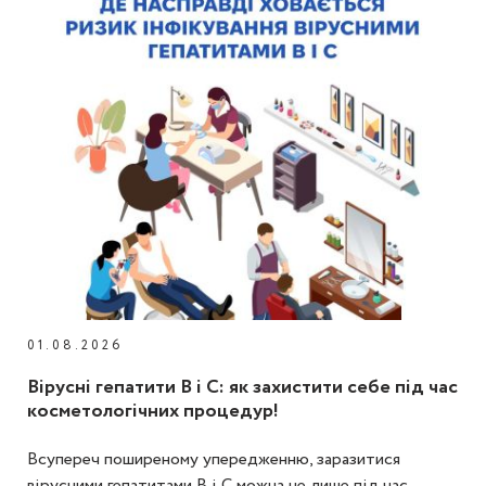
01.08.2026
Вірусні гепатити В і С: як захистити себе під час
косметологічних процедур!
Всупереч поширеному упередженню, заразитися
вірусними гепатитами В і С можна не лише під час