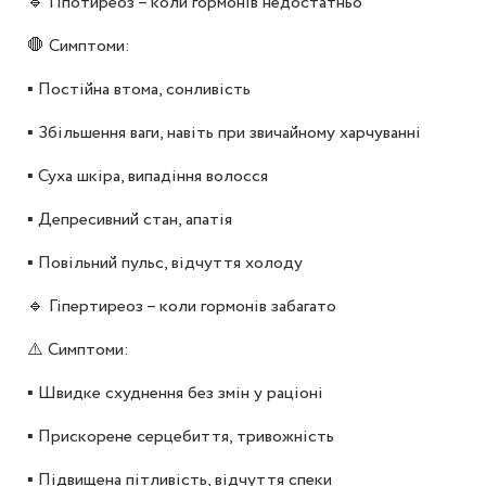
🔹 Гіпотиреоз – коли гормонів недостатньо
🛑 Симптоми:
▪️ Постійна втома, сонливість
▪️ Збільшення ваги, навіть при звичайному харчуванні
▪️ Суха шкіра, випадіння волосся
▪️ Депресивний стан, апатія
▪️ Повільний пульс, відчуття холоду
🔹 Гіпертиреоз – коли гормонів забагато
⚠️ Симптоми:
▪️ Швидке схуднення без змін у раціоні
▪️ Прискорене серцебиття, тривожність
▪️ Підвищена пітливість, відчуття спеки