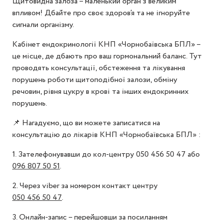
Щитовидна залоза – маленький орган з великим
впливом! Дбайте про своє здоров’я та не ігноруйте
сигнали організму.
Кабінет ендокринології КНП «Чорнобаївська БПЛ» –
це місце, де дбають про ваш гормональний баланс. Тут
проводять консультації, обстеження та лікування
порушень роботи щитоподібної залози, обміну
речовин, рівня цукру в крові та інших ендокринних
порушень.
📌 Нагадуємо, що ви можете записатися на
консультацію до лікарів КНП «Чорнобаївська БПЛ» :
1. Зателефонувавши до кол-центру 050 456 50 47 або
096 807 50 51
.
2. Через viber за номером контакт центру
050 456 50 47
.
3. Онлайн-запис – перейшовши за посиланням