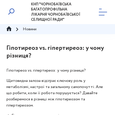
КНП "ЧОРНОБАЇВСЬКА
БАГАТОПРОФІЛЬНА
ЛІКАРНЯ ЧОРНОБАЇВСЬКОЇ
СЕЛИЩНОЇ РАДИ"
Новини
Гіпотиреоз vs. гіпертиреоз: у чому
різниця?
Гіпотиреоз vs. гіпертиреоз: у чому різниця?
Щитовидна залоза відіграє ключову роль у
метаболізмі, настрої та загальному самопочутті. Але
що робити, коли її робота порушується? Давайте
розберемося в різниці між гіпотиреозом та
гіпертиреозом.