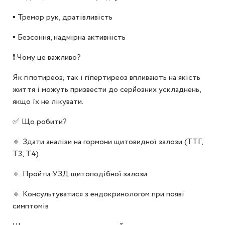
▪️ Тремор рук, дратівливість
▪️ Безсоння, надмірна активність
❗ Чому це важливо?
Як гіпотиреоз, так і гіпертиреоз впливають на якість
життя і можуть призвести до серйозних ускладнень,
якщо їх не лікувати.
✅ Що робити?
🔸 Здати аналізи на гормони щитовидної залози (ТТГ,
Т3, Т4)
🔸 Пройти УЗД щитоподібної залози
🔸 Консультуватися з ендокринологом при появі
симптомів