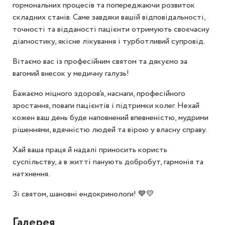
гормональних процесів та попереджаючи розвиток
складних станів. Саме завдяки вашій відповідальності,
точності та відданості пацієнти отримують своєчасну
діагностику, якісне лікування і турботливий супровід.
Вітаємо вас із професійним святом та дякуємо за
вагомий внесок у медичну галузь!
Бажаємо міцного здоров’я, наснаги, професійного
зростання, поваги пацієнтів і підтримки колег. Нехай
кожен ваш день буде наповнений впевненістю, мудрими
рішеннями, вдячністю людей та вірою у власну справу.
Хай ваша праця й надалі приносить користь
суспільству, а в житті панують добробут, гармонія та
натхнення.
Зі святом, шановні ендокринологи! 💙💛
Галерея