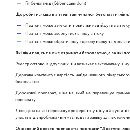
Глібенкламід (Glibenclamidum)
Що робити, якщо в аптеці закінчилися безоплатні ліки,
Пацієнт може зачекати, поки ліки надійдуть в аптеку
Пацієнт може звернутись в іншу аптеку.
Пацієнт може обрати іншу торгову марку та доплати
Які ліки пацієнт може отримати безоплатно, а за які п
Реєстр оптово-відпускних цін визначає максимальну ціну 
Держава компенсує вартість найдешевшого лікарського 
безоплатно.
Дорожчий препарат, ціна на який не перевищує грани
препарату.
Ліки, ціна на які перевищує референтну ціну в 5 сусідні
участь від виробника - він має подати заявку для включен
Оновлений реєстр препаратів програми "Доступні лік