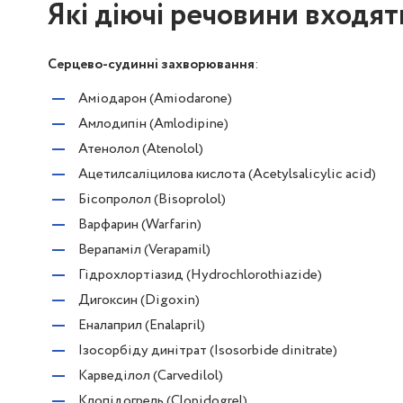
Які діючі речовини входят
Серцево-судинні захворювання
:
Аміодарон (Amiodarone)
Амлодипін (Amlodipine)
Атенолол (Atenolol)
Ацетилсаліцилова кислота (Acetylsalicylic acid)
Бісопролол (Bisoprolol)
Варфарин (Warfarin)
Верапаміл (Verapamil)
Гідрохлортіазид (Hydrochlorothiazide)
Дигоксин (Digoxin)
Еналаприл (Enalapril)
Ізосорбіду динітрат (Isosorbide dinitrate)
Карведілол (Carvedilol)
Клопідогрель (Clopidogrel)