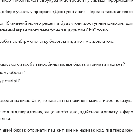
лікар також може надрукувати цей рецепт у вигляді інформаційно
що бере участь у програмі «Доступні ліки». Перелік таких аптек є
ки 16-значний номер рецепта будь-яким доступним шляхом: дик
імкнений екран свого телефону з відкритим СМС тощо.
оби на вибір – спочатку безоплатні, а потім з доплатою.
ікарського засобу і виробництва, яке бажає отримати пацієнт?
ному обсязі?
у розмірі?
наведених вище «ні», то пацієнт не повинен називати або показу
ає код підтвердження, якщо необхідно, здійснює доплату, а фар
 ліки.
, який бажає отримати пацієнт, він не називає код підтверджен