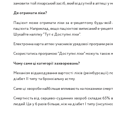
замовити той лікарський засіб, який відсутній в аптеці у 
Де отримати ліки?
Пацієнт може отримати ліки за е-рецептому будь-якій а
пацієнта. Наприклад, якщо пацієнтові виписаний е-рецепт 
Шукайте наліпку "Тут є Доступні ліки".
Електронна карта аптек-учасників урядової програми реімб
Скористатись програмою “Доступні ліки” можуть також 
Чому саме ці категорії захворювань?
Механізм відшкодування вартості ліків (реімбурсації) 
діабет II типу та бронхіальну астму.
Саме ці хвороби найбільше впливають на показники смерт
Смертність від серцево-судинних хвороб складає 65% від
людей. Це у 6 разів більше, ніж на діабет І типу (інсулі