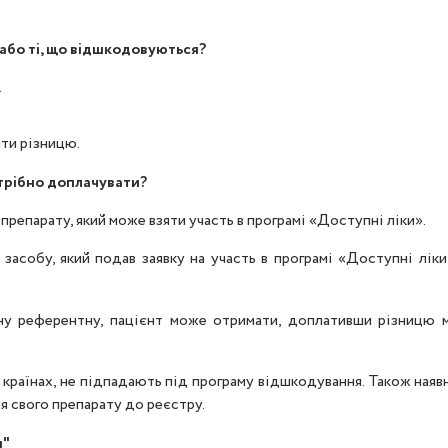
 або ті, що відшкодовуються?
.
ти різницю.
отрібно доплачувати?
препарату, який може взяти участь в програмі «Доступні ліки».
засобу, який подав заявку на участь в програмі «Доступні ліки
чну референтну, пацієнт може отримати, доплативши різницю
х країнах, не підпадають під програму відшкодування. Також наяв
ня свого препарату до реєстру.
и"