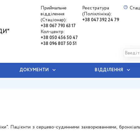
Приймальне
Реєстратура
Стац
відділення
(Поліклініка):
(Стаціонар):
+38 047 392 24 79
+38 067 793 63 17
ДИ"
Кол-центр:
+38 050 456 50 47
+38 096 807 50 51
ДОКУМЕНТИ
ВІДДІЛЕННЯ
ліки". Пацієнти з серцево-судинними захворюваннями, бронхіа