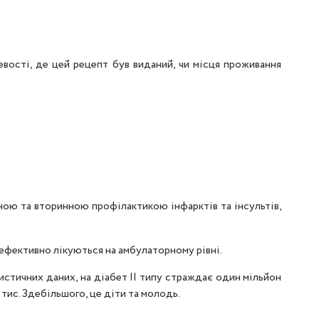
евості, де цей рецепт був виданий, чи місця проживання
ною та вторинною профілактикою інфарктів та інсультів,
ефективно лікуються на амбулаторному рівні.
истичних даних, на діабет II типу страждає один мільйон
 тис. Здебільшого, це діти та молодь.