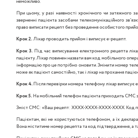
неможливо.
При цьому, у разі наявності хронічного чи затяжного 
зверненні пацієнта засобами телекомунікаційного зв'язк
право виписати рецепт без проведення особистого прийом
Крок 2.
Лікар проводить прийом і виписує е-рецепт.
Крок 3.
Під час виписування електронного рецепта лікар
пацієнту. Лікар повинен назвати вам код мобільного опер
інформацію про це потрібно оновити. Змінити номер теле
може як пацієнт самостійно, так і лікар на прохання пац
Крок 4.
Після перевірки номера телефону лікар виписує е
Крок 5.
На мобільний телефон пацієнта приходить СМС з 
Зміст СМС: «Ваш рецепт: ХХХХ-ХХХХ-ХХХХ-ХХХХ. Код п
Пацієнтам, які не користуються телефоном, а їх деклара
Вона міститиме номер рецепта та код підтвердження, а та