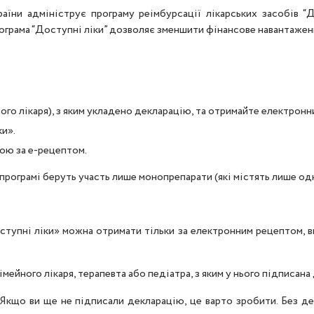
аїни адмініструє програму реімбурсації лікарських засобів “Д
грама “Доступні ліки” дозволяє зменшити фінансове навантаження
ного лікаря), з яким укладено декларацію, та отримайте електрон
ки».
ою за е-рецептом.
 програмі беруть участь лише монопрепарати (які містять лише од
оступні ліки» можна отримати тільки за електронним рецептом, 
ейного лікаря, терапевта або педіатра, з яким у нього підписана 
. Якщо ви ще не підписали декларацію, це варто зробити. Без д