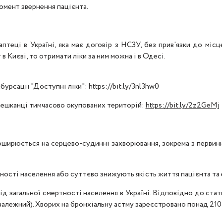
момент звернення пацієнта.
птеці в Україні, яка має договір з НСЗУ, без прив'язки до місц
в Києві, то отримати ліки за ним можна і в Одесі.
урсації "Доступні ліки": https://bit.ly/3nl3hw0
мешканці тимчасово окупованих територій:
https://bit.ly/2z2GeMj
поширюється на серцево-судинні захворювання, зокрема з первин
ності населення або суттєво знижують якість життя пацієнта та 
 загальної смертності населення в Україні. Відповідно до стат
нозалежний). Хворих на бронхіальну астму зареєстровано понад 210