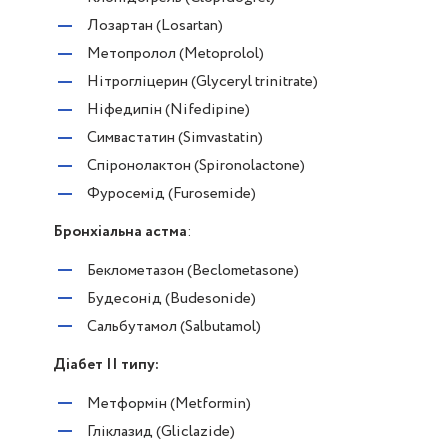
Лозартан (Losartan)
Метопролол (Metoprolol)
Нітрогліцерин (Glyceryl trinitrate)
Ніфедипін (Nifedipine)
Симвастатин (Simvastatin)
Спіронолактон (Spironolactone)
Фуросемід (Furosemide)
Бронхіальна астма
:
Беклометазон (Beclometasone)
Будесонід (Budesonide)
Сальбутамол (Salbutamol)
Діабет II типу:
Метформін (Metformin)
Гліклазид (Gliclazide)