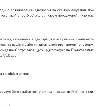
редньо встановленим діагнозом та схемою лікування при
ого, який спосіб зв’язку з лікарем погоджено) лікар має
ефону, зазначений в декларації є актуальним і належить
алежить пацієнту або у пацієнта змінився номер телефону,
омадянам” https://nszu.gov.ua/gromadyanam. Подати запит
.ly/3ld52cc
.
ня ліків в аптеці.
рукує його пацієнтові у вигляді інформаційної пам’ятки.