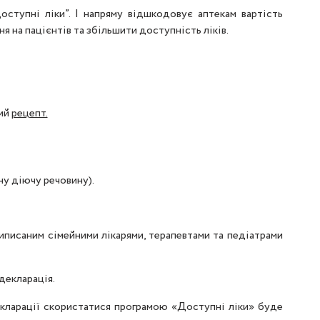
оступні ліки”. І напряму відшкодовує аптекам вартість
 на пацієнтів та збільшити доступність ліків.
ний
рецепт.
ну діючу речовину).
виписаним сімейними лікарями, терапевтами та педіатрами
декларація.
екларації скористатися програмою «Доступні ліки» буде