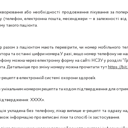
захворювання або необхідності продовження лікування за попе
у (телефон, електронна пошта, месенджери — в залежності від т
у такого пацієнта.
 разом з пацієнтом мають перевірити, чи номер мобільного тел
атора та останні цифри номера.У разі, якщо номер телефону не н
фону можна через електронну форму на сайті НСЗУ у розділі “Гр
ієнта. Детальніше про зміну номеру можна прочитати тут
https://bit
-рецепт в електронній системі охорони здоров’я.
унікальним номером рецепта та кодом підтвердження для отриман
ідтвердження: ХХХХ».
ція укладена без телефону, лікар випише е-рецепт та одразу над
кож інформацію про виписані ліки та спосіб їх застосування.