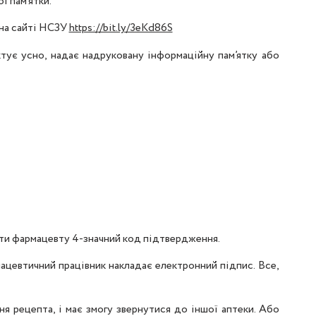
ї пам’ятки.
 на сайті НСЗУ
https://bit.ly/3eKd86S
тує усно, надає надруковану інформаційну пам’ятку або
вати фармацевту 4-значний код підтвердження.
мацевтичний працівник накладає електронний підпис. Все,
ня рецепта, і має змогу звернутися до іншої аптеки. Або