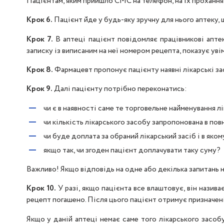
Пацієнтам, яким прийшло СМС на телефон, на їх прохання 
Крок 6.
Пацієнт йде у будь-яку зручну для нього аптеку, 
Крок 7.
В аптеці пацієнт повідомляє працівникові апте
записку із виписаним на неї номером рецепта, показує ув
Крок 8.
Фармацевт пропонує пацієнту наявні лікарські зас
Крок 9.
Далі пацієнту потрібно переконатись:
чи є в наявності саме те торговельне найменування л
чи кількість лікарського засобу запропонована в пов
чи буде доплата за обраний лікарський засіб і в яком
якщо так, чи згоден пацієнт доплачувати таку суму?
Важливо! Якщо відповідь на одне або декілька запитань 
Крок 10.
У разі, якщо пацієнта все влаштовує, він назив
рецепт погашено. Після цього пацієнт отримує призначені
Якщо у даній аптеці немає саме того лікарського засобу