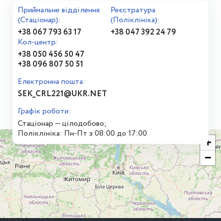
Приймальне відділення
Реєстратура
(Стаціонар):
(Поліклініка):
+38 067 793 63 17
+38 047 392 24 79
Кол-центр:
+38 050 456 50 47
+38 096 807 50 51
Електронна пошта:
SEK_CRL221@UKR.NET
Графік роботи:
Стаціонар — цілодобово;
Поліклініка: Пн-Пт з 08:00 до 17:00
+
−