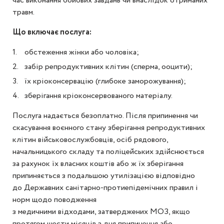
час виконання бойових завдань чи внаслідок отриманих
травм.
Що включає послуга:
обстеження жінки або чоловіка;
забір репродуктивних клітин (сперма, ооцити);
їх кріоконсервацію (глибоке заморожування);
зберігання кріоконсервованого матеріалу.
Послуга надається безоплатно. Після припинення чи
скасування воєнного стану зберігання репродуктивних
клітин військовослужбовців, осіб рядового,
начальницького складу та поліцейських здійснюється
за рахунок їх власних коштів або ж їх зберігання
припиняється з подальшою утилізацією відповідно
до Державних санітарно-протиепідемічних правил і
норм щодо поводження
з медичними відходами, затверджених МОЗ, якщо
протягом шести місяців з дня припинення або