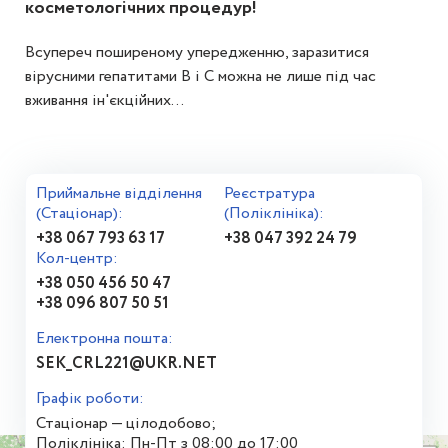
косметологічних процедур!
Всупереч поширеному упередженню, заразитися
вірусними гепатитами В і С можна не лише під час
вживання ін'єкційних...
Приймальне відділення
Реєстратура
(Стаціонар):
(Поліклініка):
+38 067 793 63 17
+38 047 392 24 79
Кол-центр:
+38 050 456 50 47
+38 096 807 50 51
Електронна пошта:
SEK_CRL221@UKR.NET
Графік роботи:
Стаціонар — цілодобово;
Поліклініка: Пн-Пт з 08:00 до 17:00