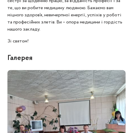
сестрі за щоденню працю, за відданість професії і за
те, що ви робите медицину людяною. Бажаємо вам
міцного здоров’я, невичерпної енергії, успіхів у роботі
та професійних злетів. Ви – опора медицини і гордість
нашого закладу.
Зі святом!
Галерея