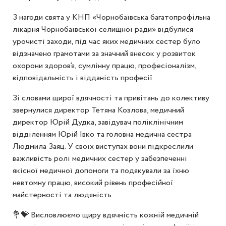
З нагоди свята у КНП «Чорнобаївська багатопрофільна
лікарня Чорнобаївської селищної ради» відбулися
урочисті заходи, під час яких медичних сестер було
відзначено грамотами за значний внесок у розвиток
охорони здоров’я, сумлінну працю, професіоналізм,
відповідальність і відданість професії.
Зі словами щирої вдячності та привітань до колективу
звернулися директор Тетяна Козлова, медичний
директор Юрій Дудка, завідувач поліклінічним
відділенням Юрій Івко та головна медична сестра
Людмила Заяц. У своїх виступах вони підкреслили
важливість ролі медичних сестер у забезпеченні
якісної медичної допомоги та подякували за їхню
невтомну працю, високий рівень професійної
майстерності та людяність.
💐💝 Висловлюємо щиру вдячність кожній медичній