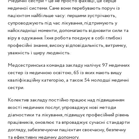
Медичні сестри – це не просто фахівці, це серце
медичної системи. Саме вони перебувають поруч із
пацієнтом найбільше часу: першими зустрічають,
супроводжують під час лікування, підтримують у
найскладніші моменти, допомагають відновити сили та
віру в одужання. Їхня робота поєднує в собі глибокі
професійні знання, високу відповідальність, витримку,
уважність і щиру людяність.
Медсестринська команда закладу налічує 97 медичних
сестер із медичною освітою, 65 із яких мають вищу
кваліфікаційну категорію, а також 54 молодші медичні
сестри.
Колектив закладу постійно працює над підвищенням
якості медичних послуг, упроваджує нові методи
діагностики та лікування, підвищує професійний рівень
працівників, оновлює та впроваджує сучасні стандарти
догляду, забезпечуючи пацієнтам своєчасну, безпечну
та ефективну медичну допомогу.