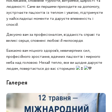
покликання, сповнене турботи, витримки, щирості та
людяності. Саме ви першими приходите на допомогу,
зустрічаєте пацієнтів із теплом і увагою, підтримуєте
у найскладніші моменти та даруєте впевненість і
спокій.
Дякуємо вам за професіоналізм, відданість справі та
великі серця, сповнені любові й милосердя.
Бажаємо вам міцного здоров’я, невичерпних сил,
професійного зростання, вдячних пацієнтів і мирного
неба над головою. Нехай тепло, яке ви щодня даруєте
людям, повертається до вас сторицею
Галерея