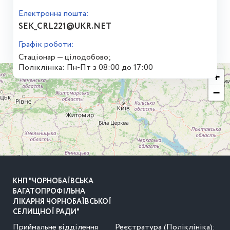
Електронна пошта:
SEK_CRL221@UKR.NET
Графік роботи:
Стаціонар — цілодобово;
Поліклініка: Пн-Пт з 08:00 до 17:00
+
−
КНП "ЧОРНОБАЇВСЬКА
БАГАТОПРОФІЛЬНА
ЛІКАРНЯ ЧОРНОБАЇВСЬКОЇ
СЕЛИЩНОЇ РАДИ"
Приймальне відділення
Реєстратура (Поліклініка):