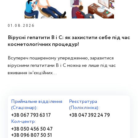
01.08.2026
Вірусні гепатити В і С: як захистити себе під час
косметологічних процедур!
Всупереч поширеному упередженню, заразитися
вірусними гепатитами В і С можна не лише під час
вживання ін'єкційних...
Приймальне відділення
Реєстратура
(Стаціонар):
(Поліклініка):
+38 067 793 63 17
+38 047 392 24 79
Кол-центр:
+38 050 456 50 47
+38 096 807 50 51