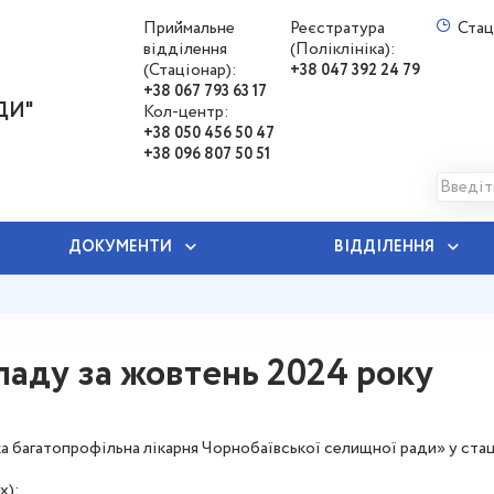
Приймальне
Реєстратура
Стац
відділення
(Поліклініка):
(Стаціонар):
+38 047 392 24 79
+38 067 793 63 17
ДИ"
Кол-центр:
+38 050 456 50 47
+38 096 807 50 51
ДОКУМЕНТИ
ВІДДІЛЕННЯ
ладу за жовтень 2024 року
 багатопрофільна лікарня Чорнобаївської селищної ради» у стаці
х);