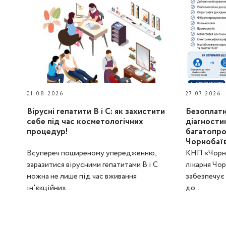
01.08.2026
27.07.2026
Вірусні гепатити В і С: як захистити
Безоплатн
себе під час косметологічних
діагности
процедур!
багатопро
Чорнобаїв
Всупереч поширеному упередженню,
КНП «Чорно
заразитися вірусними гепатитами В і С
лікарня Чо
можна не лише під час вживання
забезпечує
ін'єкційних...
до...