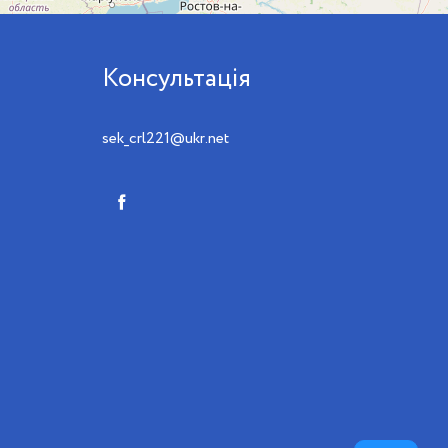
Консультація
sek_crl221@ukr.net