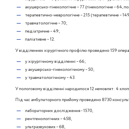
акушерсько-гінекологічне – 77 (гінекологічне – 64, по
терапевтично-неврологічне – 215 (терапевтичне – 149,
травматологічне – 70;
педіатричне – 49;
паліативне – 12.
У відділеннях хірургічного профілю проведено 159 операт
у хірургічному відділенні – 66;
у акушерсько-гінекологічному – 50;
у травматологічному – 43.
У пологовому відділенні народилося 12 немовлят: 4 хлопч
Під час амбулаторного прийому проведено 8730 консульта
лабораторних дослідження - 1570,
рентгенологічних – 458,
ультразвукових – 68,