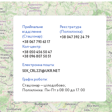
Приймальне
Реєстратура
відділення
(Поліклініка):
(Стаціонар):
+38 047 392 24 79
+38 067 793 63 17
Кол-центр:
+38 050 456 50 47
+38 096 807 50 51
Електронна пошта:
SEK_CRL221@UKR.NET
Графік роботи:
Стаціонар — цілодобово;
Поліклініка: Пн-Пт з 08:00 до 17:00