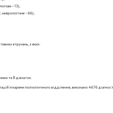
логове – 13);
 неврологічне – 66);
ивних втручань, з яких:
ики та 8 дівчаток.
цій лікарями поліклінічного відділення, виконано 4676 діагност