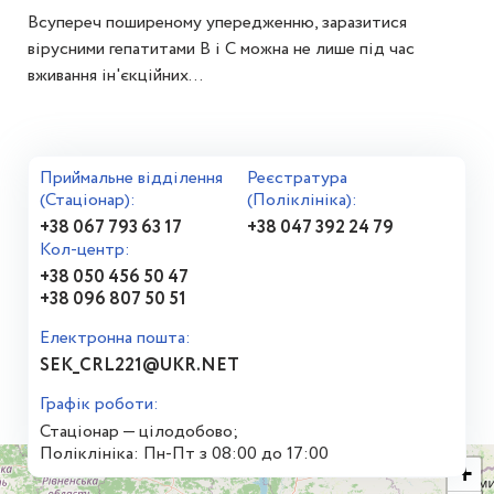
Всупереч поширеному упередженню, заразитися
вірусними гепатитами В і С можна не лише під час
вживання ін'єкційних...
Приймальне відділення
Реєстратура
(Стаціонар):
(Поліклініка):
+38 067 793 63 17
+38 047 392 24 79
Кол-центр:
+38 050 456 50 47
+38 096 807 50 51
Електронна пошта:
SEK_CRL221@UKR.NET
Графік роботи:
Стаціонар — цілодобово;
Поліклініка: Пн-Пт з 08:00 до 17:00
+