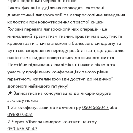
• гриж передньої черевної стінки.
Також фахівці відділення проводять екстрені
діагностичні лапароскопії та лапароскопічне виведення
колостом при новоутвореннях товстої кишки.
Головні переваги лапароскопічних операцій - це
мінімальний травматизм тканин, практична відсутність
крововтрати, значне зниження больового синдрому та
суттєве скорочення періоду реабілітації, що дозволяє
пацієнтам швидше повертатися до звичного життя.
Постійне підвищення кваліфікації наших лікарів та
участь у профільних конференціях такого рівня
гарантують жителям громади доступ до медичної
допомоги найвищого гатунку!
📌 Записатися на консультацію до лікаря-хірурга
закладу можна:
1. Зателефонувавши до кол-центру
0504565047
або
0968075051
2. Через Viber за номером контакт-центру
050 456 50 47