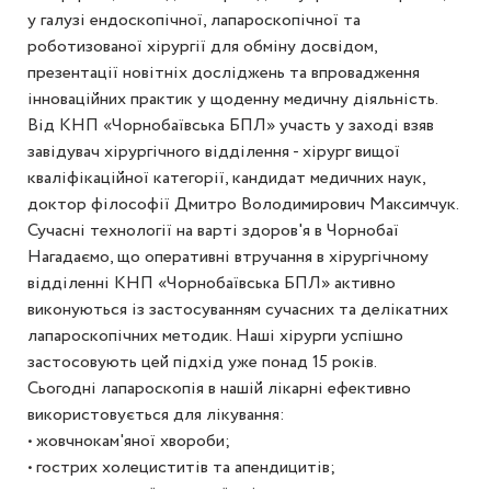
у галузі ендоскопічної, лапароскопічної та
роботизованої хірургії для обміну досвідом,
презентації новітніх досліджень та впровадження
інноваційних практик у щоденну медичну діяльність.
Від КНП «Чорнобаївська БПЛ» участь у заході взяв
завідувач хірургічного відділення - хірург вищої
кваліфікаційної категорії, кандидат медичних наук,
доктор філософії Дмитро Володимирович Максимчук.
Сучасні технології на варті здоров'я в Чорнобаї
Нагадаємо, що оперативні втручання в хірургічному
відділенні КНП «Чорнобаївська БПЛ» активно
виконуються із застосуванням сучасних та делікатних
лапароскопічних методик. Наші хірурги успішно
застосовують цей підхід уже понад 15 років.
Сьогодні лапароскопія в нашій лікарні ефективно
використовується для лікування:
• жовчнокам'яної хвороби;
• гострих холециститів та апендицитів;