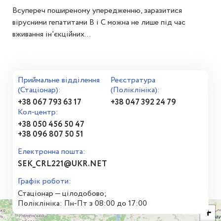
Всупереч поширеному упередженню, заразитися
вірусними гепатитами В і С можна не лише під час
вживання ін'єкційних...
Приймальне відділення
Реєстратура
(Стаціонар):
(Поліклініка):
+38 067 793 63 17
+38 047 392 24 79
Кол-центр:
+38 050 456 50 47
+38 096 807 50 51
Електронна пошта:
SEK_CRL221@UKR.NET
Графік роботи:
Стаціонар — цілодобово;
Поліклініка: Пн-Пт з 08:00 до 17:00
+