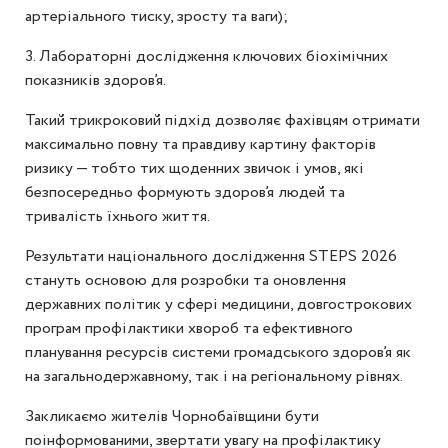
артеріального тиску, зросту та ваги);
3. Лабораторні дослідження ключових біохімічних
показників здоров’я.
Такий трикроковий підхід дозволяє фахівцям отримати
максимально повну та правдиву картину факторів
ризику — тобто тих щоденних звичок і умов, які
безпосередньо формують здоров’я людей та
тривалість їхнього життя.
Результати національного дослідження STEPS 2026
стануть основою для розробки та оновлення
державних політик у сфері медицини, довгострокових
програм профілактики хвороб та ефективного
планування ресурсів системи громадського здоров’я як
на загальнодержавному, так і на регіональному рівнях.
Закликаємо жителів Чорнобаївщини бути
поінформованими, звертати увагу на профілактику