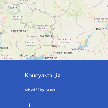
Консультація
sek_crl221@ukr.net