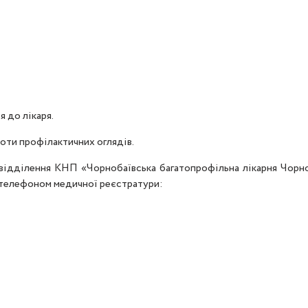
 до лікаря.
оти профілактичних оглядів.
о відділення КНП «Чорнобаївська багатопрофільна лікарня Чорн
а телефоном медичної реєстратури: