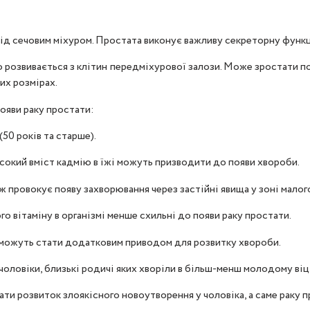
ід сечовим міхуром. Простата виконує важливу секреторну функці
що розвивається з клітин передміхурової залози. Може зростати 
их розмірах.
ояви раку простати:
(50 років та старше).
исокий вміст кадмію в їжі можуть призводити до появи хвороби.
 провокує появу захворювання через застійні явища у зоні малого
го вітаміну в організмі менше схильні до появи раку простати.
зу можуть стати додатковим приводом для розвитку хвороби.
 чоловіки, близькі родичі яких хворіли в більш-менш молодому віці
ти розвиток злоякісного новоутворення у чоловіка, а саме раку п