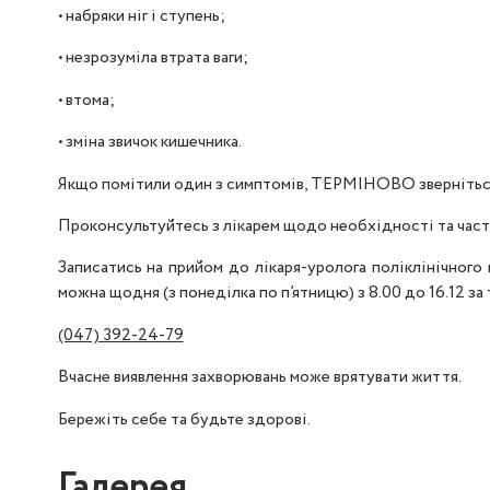
• набряки ніг і ступень;
• незрозуміла втрата ваги;
• втома;
• зміна звичок кишечника.
Якщо помітили один з симптомів, ТЕРМІНОВО зверніться
Проконсультуйтесь з лікарем щодо необхідності та част
Записатись на прийом до лікаря-уролога поліклінічног
можна щодня (з понеділка по п’ятницю) з 8.00 до 16.12 з
(047) 392-24-79
Вчасне виявлення захворювань може врятувати життя.
Бережіть себе та будьте здорові.
Галерея