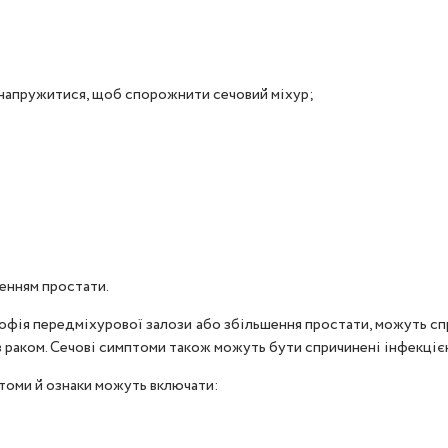
ь напружитися, щоб спорожнити сечовий міхур;
шенням простати.
ртрофія передміхурової залози або збільшення простати, можуть с
 з раком. Сечові симптоми також можуть бути спричинені інфекці
томи й ознаки можуть включати: