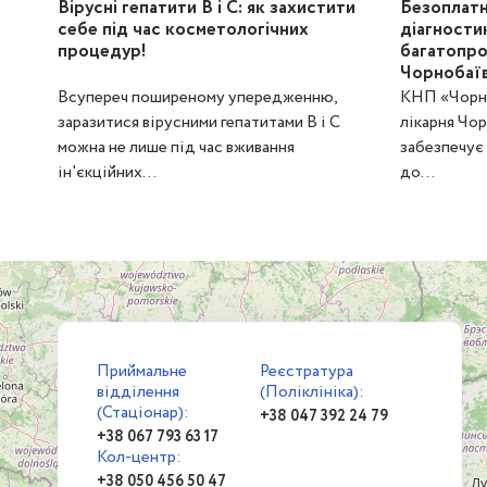
Вірусні гепатити В і С: як захистити
Безоплатн
себе під час косметологічних
діагности
процедур!
багатопро
Чорнобаїв
Всупереч поширеному упередженню,
КНП «Чорно
заразитися вірусними гепатитами В і С
лікарня Чо
можна не лише під час вживання
забезпечує
ін'єкційних...
до...
Приймальне
Реєстратура
відділення
(Поліклініка):
(Стаціонар):
+38 047 392 24 79
+38 067 793 63 17
Кол-центр:
+38 050 456 50 47