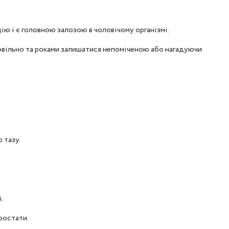
ю і є головною залозою в чоловічому організмі.
повільно та роками залишатися непоміченою або нагадуючи
 тазу.
.
ростати.