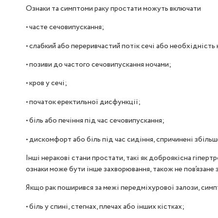
Ознаки та симптоми раку простати можуть включати
• часте сечовипускання;
• слабкий або переривчастий потік сечі або необхідніст
• позиви до частого сечовипускання ночами;
• кров у сечі;
• початок еректильної дисфункції;
• біль або печіння під час сечовипускання;
• дискомфорт або біль під час сидіння, спричинені збіль
Інші неракові стани простати, такі як доброякісна гіпе
ознаки може бути інше захворювання, також не пов’язане
Якщо рак поширився за межі передміхурової залози, симп
• біль у спині, стегнах, плечах або інших кістках;