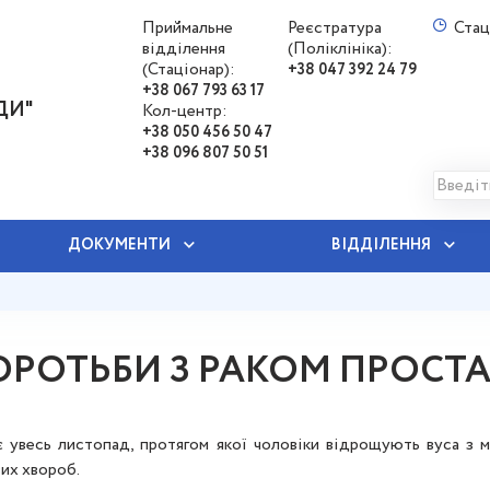
Приймальне
Реєстратура
Стац
відділення
(Поліклініка):
(Стаціонар):
+38 047 392 24 79
+38 067 793 63 17
ДИ"
Кол-центр:
+38 050 456 50 47
+38 096 807 50 51
ДОКУМЕНТИ
ВІДДІЛЕННЯ
ОРОТЬБИ З РАКОМ ПРОСТ
є увесь листопад, протягом якої чоловіки відрощують вуса з
вих хвороб.