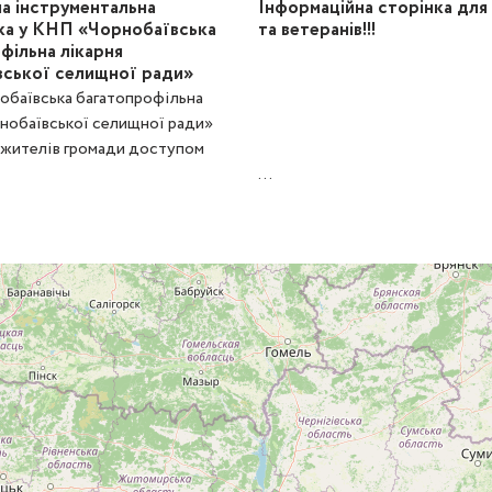
а інструментальна
Інформаційна сторінка для 
ка у КНП «Чорнобаївська
та ветеранів!!!
фільна лікарня
ської селищної ради»
баївська багатопрофільна
рнобаївської селищної ради»
 жителів громади доступом
...