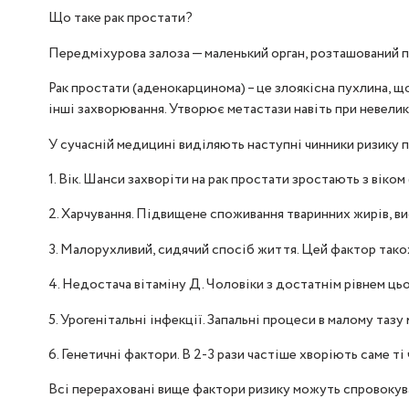
Що таке рак простати?
Передміхурова залоза — маленький орган, розташований п
Рак простати (аденокарцинома) – це злоякісна пухлина, 
інші захворювання. Утворює метастази навіть при невелик
У сучасній медицині виділяють наступні чинники ризику п
1. Вік. Шанси захворіти на рак простати зростають з віком 
2. Харчування. Підвищене споживання тваринних жирів, в
3. Малорухливий, сидячий спосіб життя. Цей фактор також
4. Недостача вітаміну Д. Чоловіки з достатнім рівнем цьо
5. Урогенітальні інфекції. Запальні процеси в малому та
6. Генетичні фактори. В 2-3 рази частіше хворіють саме ті
Всі перераховані вище фактори ризику можуть спровокува