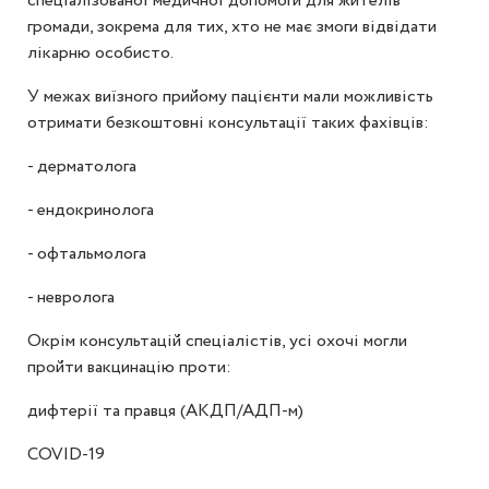
спеціалізованої медичної допомоги для жителів
громади, зокрема для тих, хто не має змоги відвідати
лікарню особисто.
У межах виїзного прийому пацієнти мали можливість
отримати безкоштовні консультації таких фахівців:
- дерматолога
- ендокринолога
- офтальмолога
- невролога
Окрім консультацій спеціалістів, усі охочі могли
пройти вакцинацію проти:
дифтерії та правця (АКДП/АДП-м)
COVID-19