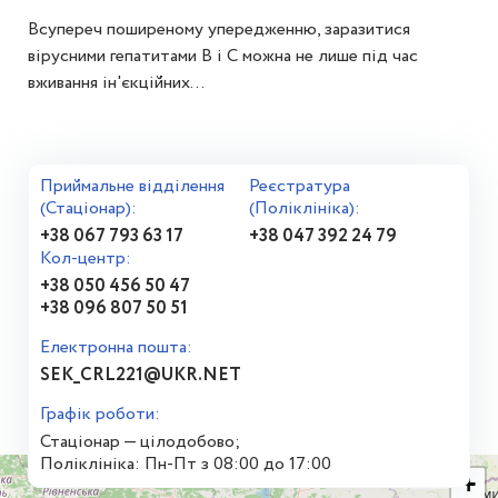
Всупереч поширеному упередженню, заразитися
вірусними гепатитами В і С можна не лише під час
вживання ін'єкційних...
Приймальне відділення
Реєстратура
(Стаціонар):
(Поліклініка):
+38 067 793 63 17
+38 047 392 24 79
Кол-центр:
+38 050 456 50 47
+38 096 807 50 51
Електронна пошта:
SEK_CRL221@UKR.NET
Графік роботи:
Стаціонар — цілодобово;
Поліклініка: Пн-Пт з 08:00 до 17:00
+