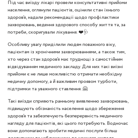
Під час виїзду лікарі провели консультативні прийоми
населення, оглянули пацієнтів, оцінили стан їхнього
здоров’я, надали рекомендації щодо профілактики
захворювань, ведення здорового способу життя та, за
потреби, скоригували лікування. ❤️🩺
Особливу увагу приділили людям поважного віку,
пацієнтам із хронічними захворюваннями, а також тим,
хто через стан здоров’я має труднощі з самостійним
відвідуванням медичного закладу. Для них такі виїзні
прийоми є не лише можливістю отримати необхідну
медичну допомогу, а й важливим проявом турботи,
підтримки та уважного ставлення. 🤗
Такі виїзди сприяють ранньому виявленню захворювань,
підвищують обізнаність населення щодо збереження
здоров’я та забезпечують безперервність медичного
нагляду для пацієнтів, які цього потребують. Водночас
вони допомагають зробити медичні послуги більш