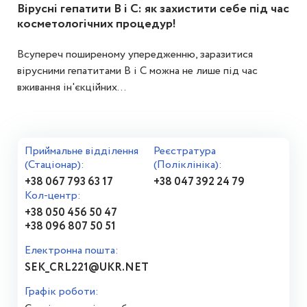
Вірусні гепатити В і С: як захистити себе під час
косметологічних процедур!
Всупереч поширеному упередженню, заразитися
вірусними гепатитами В і С можна не лише під час
вживання ін'єкційних...
Приймальне відділення
Реєстратура
(Стаціонар):
(Поліклініка):
+38 067 793 63 17
+38 047 392 24 79
Кол-центр:
+38 050 456 50 47
+38 096 807 50 51
Електронна пошта:
SEK_CRL221@UKR.NET
Графік роботи: