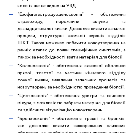
коли їх ще не видно на УЗД.
“Езофагогастродуоденоскопія” - обстеження
стравоходу, порожнини шлунка та
дванадцятипалої кишки. Дозволяє виявити запальні
процеси, структурні аномалії верхніх відділів
ШКТ. Також можливо побачити новоутворення на
ранніх етапах до появи специфічних симптомів, а
також за необхідності взяти матеріал для біопсії.
“Колоноскопія” - обстеження слизової оболонки
прямої, товстої та частини кінцевого відділу
тонкої кишки, виявлення запальних процесів та
новоутворень за необхідністю проведення біопсії.
“Цистоскопія” - обстеження уретри та сечового
міхура, з можливістю забрати матеріал для біопсії
та здійснити візуалізацію новоутворень.
“Бронхоскопія” - обстеження трахеї та бронхів,
яке дозволяє виявити захворювання слизових
оболонок, за необхідністю взяти зразки тканини