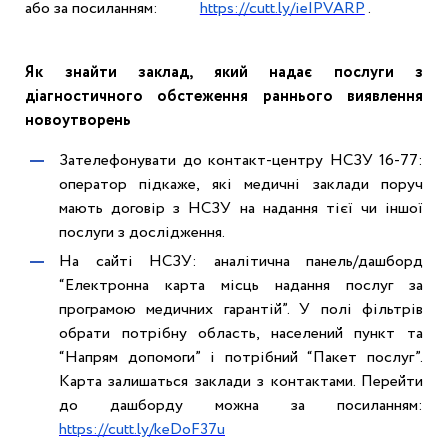
або за посиланням
:
https://cutt.ly/ieIPVARP
.
Як знайти заклад, який надає послуги
з
діагностичного обстеження раннього виявлення
новоутворень
Зателефонувати до контакт-центру НСЗУ 16-77:
оператор підкаже, які медичні заклади поруч
мають договір з НСЗУ на надання тієї чи іншої
послуги з дослідження.
На сайті НСЗУ: аналітична панель/дашборд
“Електронна карта місць надання послуг за
програмою медичних гарантій”. У полі фільтрів
обрати потрібну область, населений пункт та
“Напрям допомоги” і потрібний “Пакет послуг”.
Карта залишаться заклади з контактами. Перейти
до дашборду можна за посиланням:
https://cutt.ly/keDoF37u