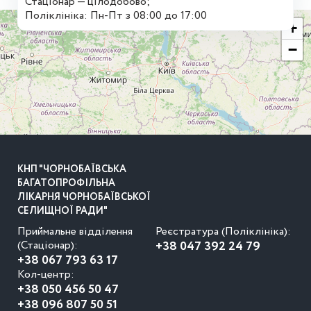
Стаціонар — цілодобово;
Поліклініка: Пн-Пт з 08:00 до 17:00
+
−
КНП "ЧОРНОБАЇВСЬКА
БАГАТОПРОФІЛЬНА
ЛІКАРНЯ ЧОРНОБАЇВСЬКОЇ
СЕЛИЩНОЇ РАДИ"
Приймальне відділення
Реєстратура (Поліклініка):
(Стаціонар):
+38 047 392 24 79
+38 067 793 63 17
Кол-центр:
+38 050 456 50 47
+38 096 807 50 51