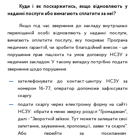
Куди і як поскаржитись, якщо відмовляють у
наданні послуги або вимагають сплатити за неї?
Якщо під час звернення до закладу внутрішньо
переміщеній особі відмовляють у наданні послуги,
вимагають оплатити послугу, яку покриває Програма
медичних гарантій, чи зробити благодійний внесок - це
порушення прав пацієнта та умов договору НСЗУ з
медичним закладом. У такому випадку потрібно подати
звернення щодо порушення:
зателефонувати до контакт-центру НСЗУ за
номером 16-77, оператор допоможе зафіксувати
скаргу.
подати скаргу через електронну форму на сайті
НСЗУ: обрати в меню зверху розділ “Громадянам”,
далі - “Зворотній зв’язок. Тут можете залишати свої
запитання, зауваження, пропозиції, заяви та скарги”.
Або перейти за посиланням
: