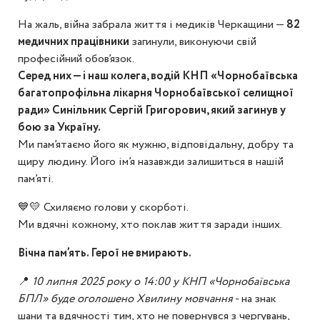
На жаль, війна забрала життя і медиків Черкащини —
82
медичних працівники
загинули, виконуючи свій
професійний обов’язок.
Серед них — і наш колега, водій КНП «Чорнобаївська
багатопрофільна лікарня Чорнобаївської селищної
ради» Синільник Сергій Григорович, який загинув у
бою за Україну.
Ми пам’ятаємо його як мужню, відповідальну, добру та
щиру людину. Його ім’я назавжди залишиться в нашій
пам’яті.
💙💛 Схиляємо голови у скорботі.
Ми вдячні кожному, хто поклав життя заради інших.
Вічна пам’ять. Герої не вмирають.
📍
10 липня 2025 року о 14:00 у КНП «Чорнобаївська
БПЛ» буде оголошено Хвилину мовчання
- на знак
шани та вдячності тим, хто не повернувся з чергувань,