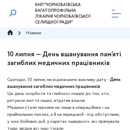
КНП "ЧОРНОБАЇВСЬКА
БАГАТОПРОФІЛЬНА
ЛІКАРНЯ ЧОРНОБАЇВСЬКОЇ
СЕЛИЩНОЇ РАДИ"
Новини
10 липня — День вшанування пам’яті
загиблих медичних працівників
Сьогодні, 10 липня, ми відзначаємо важливу дату -
День
вшанування загиблих медичних працівників
.
Це день скорботи та глибокої поваги до тих, хто,
рятуючи життя інших, втратив власне.
Медики стали героями не лише в операційних і на
приймальних покоях, а й на передовій - під обстрілами,
у зоні бойових дій, у каретах «швидкої», які прямували
туди, звідки всі інші тікали.